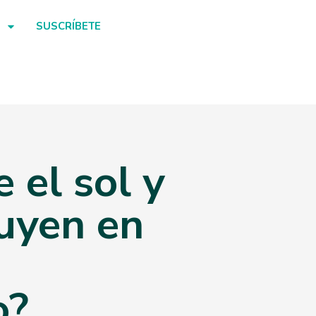
SUSCRÍBETE
 el sol y
luyen en
o?