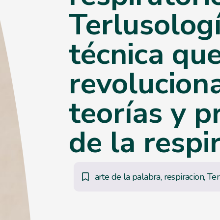
Terlusologí
técnica qu
revoluciona
teorías y p
de la respi
arte de la palabra
,
respiracion
,
Ter