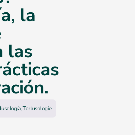
a, la
e
 las
rácticas
ración.
lusología
,
Terlusologie