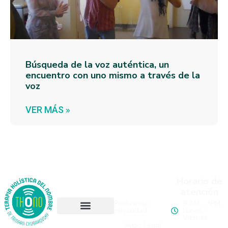
Búsqueda de la voz auténtica, un
encuentro con uno mismo a través de la
voz
VER MÁS »
Método
Páginas
Horario de
THONO
legales
atención
Política de
9 AM - 3PM ,
privacidad
Lunes -
Viernes
Método Thono
Formación Thono 2026/2027
Blog Desarrollo Personal
Aviso Legal