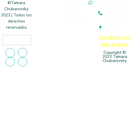
hola@metodothon
©Tamara
Política de
Chubarovsky
Cookies
+34
643793106
2023 | Todos los
Términos y
derechos
Condiciones
Valverde de
reservados
La Vera
(Cáceres)
Suscríbete a mi
lista d
e email
Copyright ©
2023 Tamara
Chubarovsky