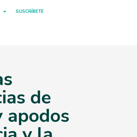
SUSCRÍBETE
as
ias de
y apodos
ia y la