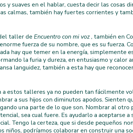
 y suaves en el hablar, cuesta decir las cosas d
uas calmas, también hay fuertes corrientes y tam
del taller de
Encuentro con mi voz
, también en C
a enorme fuerza de su nombre, que es su fuerza. Co
 Nada hay que temer en la energía, simplemente e
ormando la furia y dureza, en entusiasmo y calor 
ansa languidez, también a esta hay que reconocerl
 a estos talleres ya no pueden tan fácilmente v
 nombrar a sus hijos con diminutos apodos. Sienten
gando una parte de lo que son. Nombrar al otro 
encial, sea cual fuere. Es ayudarlo a aceptarse a
cial. Tengo la certeza, que si desde pequeños n
 niños, podríamos colaborar en construir una s