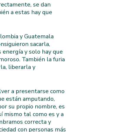
irectamente, se dan
bién a estas hay que
olombia y Guatemala
nsiguieron sacarla,
s energía y solo hay que
amoroso. También la furia
a, liberarla y
olver a presentarse como
 que están amputando,
por su propio nombre, es
 sí mismo tal como es y a
ombramos correcta y
ociedad con personas más