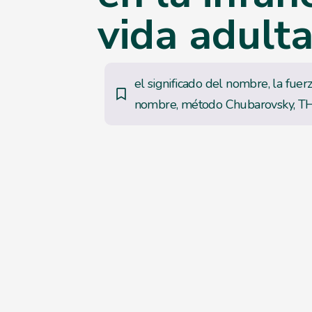
vida adult
el significado del nombre
,
la fuer
nombre
,
método Chubarovsky
,
T