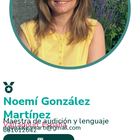
Noemí González
Martínez
Maestra de audición y lenguaje
Valladolid, España
ngonzalezmarti@gmail.com
661612642